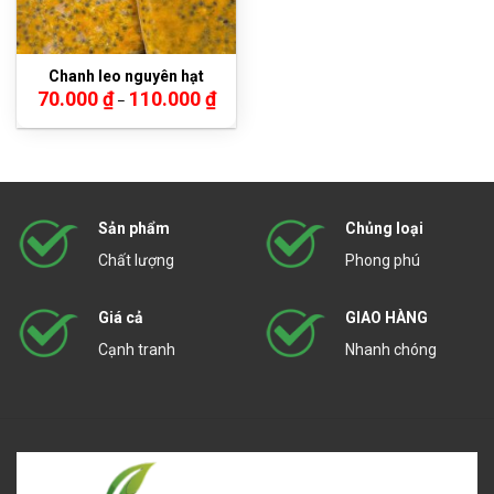
Chanh leo nguyên hạt
Khoảng
70.000
₫
110.000
₫
–
giá:
từ
70.000 ₫
đến
110.000 ₫
Sản phẩm
Chủng loại
Chất lượng
Phong phú
Giá cả
GIAO HÀNG
Cạnh tranh
Nhanh chóng