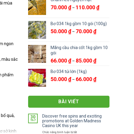
rái mùa
đến
Khoảng
70.000
₫
110.000
₫
–
220.000 ₫
giá:
từ
70.000 ₫
Bơ 034 1kg gồm 10 gói (100g)
đến
Khoảng
50.000
₫
70.000
₫
–
110.000 ₫
giá:
từ
ơm ngon
50.000 ₫
Mãng cầu chia cốt 1kg gồm 10
đến
gói
70.000 ₫
ị, màu sắc
Khoảng
66.000
₫
85.000
₫
–
giá:
từ
Bơ 034 túi lớn (1kg)
ản phẩm
66.000 ₫
Khoảng
50.000
₫
66.000
₫
–
đến
giá:
85.000 ₫
từ
50.000 ₫
đến
BÀI VIẾT
:
66.000 ₫
 bổ quả,
Discover free spins and exciting
30
Th7
promotions at Golden Madness
Casino UK this year
ơ sở kinh
ở
Chức năng bình luận bị tắt