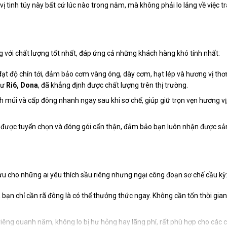
ị tinh túy này bất cứ lúc nào trong năm, mà không phải lo lắng về việc t
với chất lượng tốt nhất, đáp ứng cả những khách hàng khó tính nhất:
đạt độ chín tới, đảm bảo cơm vàng óng, dày cơm, hạt lép và hương vị th
hư
Ri6, Dona
, đã khẳng định được chất lượng trên thị trường.
h múi và cấp đông nhanh ngay sau khi sơ chế, giúp giữ trọn vẹn hương v
 được tuyển chọn và đóng gói cẩn thận, đảm bảo bạn luôn nhận được s
ưu cho những ai yêu thích sầu riêng nhưng ngại công đoạn sơ chế cầu kỳ
 bạn chỉ cần rã đông là có thể thưởng thức ngay. Không cần tốn thời gian
êng quanh năm, không lo bị hư hỏng hay lãng phí, rất phù hợp cho các c