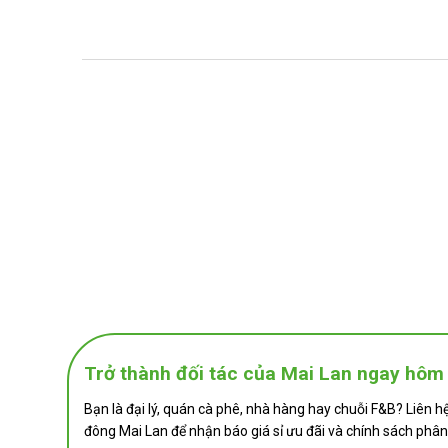
doanh F&B hoặc gia đình có nhu cầu sử dụng lâu dài.
Đa dạng ứng dụng:
Ngoài việc ăn trực tiếp, sầu riêng 
hay các món tráng miệng hấp dẫn khác.
Với
Sầu riêng cấp đông
của Mai Lan, bạn không chỉ mua mộ
sầu riêng tuyệt vời.
Trở thành đối tác của Mai Lan ngay hôm 
Bạn là đại lý, quán cà phê, nhà hàng hay chuỗi F&B? Liên h
đông Mai Lan để nhận báo giá sỉ ưu đãi và chính sách phân 