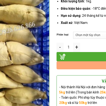
Khối lượng tịnh:
1kg.
Điều kiện bảo quản:
-18°C đến
Hạn sử dụng:
24 tháng kể từ n
Xuất xứ:
Việt Nam.
Phân loại
Sầu riêng cấp đông (Múi) số lượng
V
- Nội thành Hà Nội với đơn hàng
5kg
trở lên (Trong bán kính
25
- Toàn quốc: Phí ship tùy thuộc 
20kg
và sỉ từ
50kg
trở lên