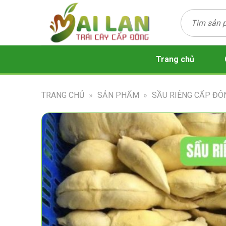
Bỏ
qua
Tìm
nội
dung
kiếm:
Trang chủ
TRANG CHỦ
»
SẢN PHẨM
»
SẦU RIÊNG CẤP ĐÔ