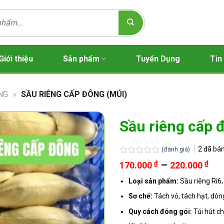
Giới thiệu
Sản phẩm
Tuyển Dụng
Tin
NG
»
SẦU RIÊNG CẤP ĐÔNG (MÚI)
Sầu riêng cấp 
2
đã bá
(đánh giá)
Được
Kh
₫
–
₫
170.000
220.000
xếp
giá
hạng
Loại sản phẩm:
Sầu riêng Ri6,
từ
0
5
170
Sơ chế:
Tách vỏ, tách hạt, đón
sao
đế
Quy cách đóng gói:
Túi hút c
220