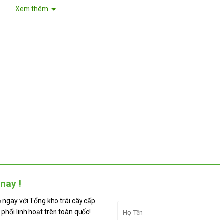
Xem thêm
cấp đông là nguyên liệu hoàn hảo để chế biến các món kem sầu riêng, chè
t sản phẩm, mà còn mua cả sự tiện lợi, chất lượng và trải nghiệm thư
nay !
ệ ngay với Tổng kho trái cây cấp
phối linh hoạt trên toàn quốc!