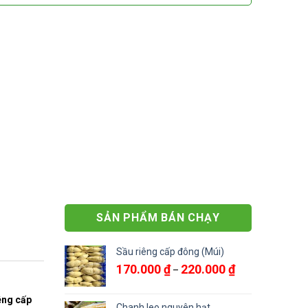
SẢN PHẨM BÁN CHẠY
Sầu riêng cấp đông (Múi)
Khoảng
170.000
₫
220.000
₫
–
giá:
từ
êng cấp
170.000 ₫
Chanh leo nguyên hạt