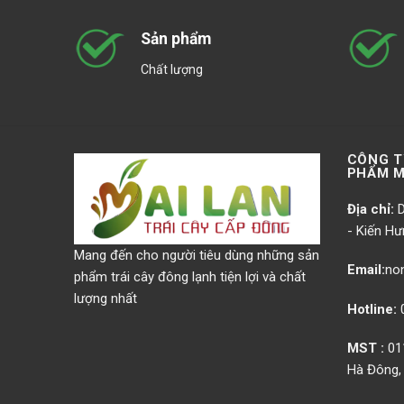
Sản phẩm
Chất lượng
CÔNG T
PHẨM M
Địa chỉ:
D
- Kiến Hư
Mang đến cho người tiêu dùng những sản
Email:
no
phẩm trái cây đông lạnh tiện lợi và chất
lượng nhất
Hotline:
0
MST :
011
Hà Đông,